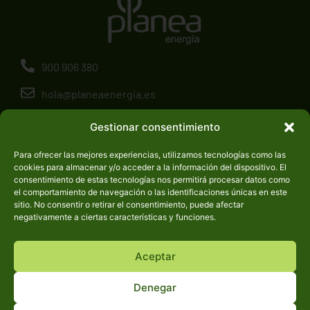
900 906 380
hola@planeaenergia.es
Albacete
Gestionar consentimiento
Calle Teodoro Camino, 17
Para ofrecer las mejores experiencias, utilizamos tecnologías como las
Plaza del Altozano, 3
cookies para almacenar y/o acceder a la información del dispositivo. El
consentimiento de estas tecnologías nos permitirá procesar datos como
Madrid
el comportamiento de navegación o las identificaciones únicas en este
Nuñez de Balboa, 116
sitio. No consentir o retirar el consentimiento, puede afectar
negativamente a ciertas características y funciones.
Getafe
Avenida Leonardo Da Vinci, 8
Aceptar
Denegar
Aviso Legal